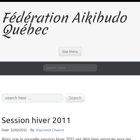
Fédération Aikibudo
Québec
Site Menu
Session hiver 2011
Date:
11/02/2011
By:
Raymond Chauret
Alors que la nouvelle session hiver 2011 est déjà bien amorcée pour les