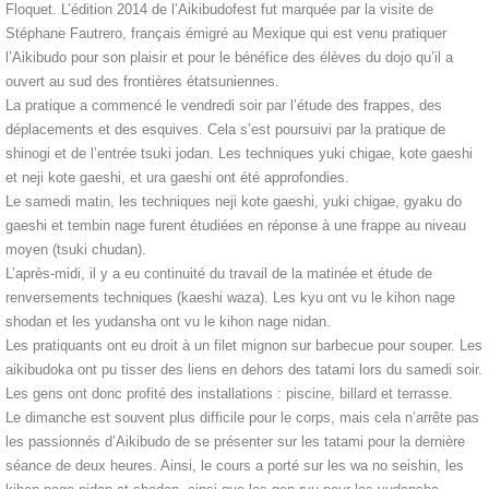
Floquet. L’édition 2014 de l’Aikibudofest fut marquée par la visite de
Stéphane Fautrero, français émigré au Mexique qui est venu pratiquer
l’Aikibudo pour son plaisir et pour le bénéfice des élèves du dojo qu’il a
ouvert au sud des frontières étatsuniennes.
La pratique a commencé le vendredi soir par l’étude des frappes, des
déplacements et des esquives. Cela s’est poursuivi par la pratique de
shinogi et de l’entrée tsuki jodan. Les techniques yuki chigae, kote gaeshi
et neji kote gaeshi, et ura gaeshi ont été approfondies.
Le samedi matin, les techniques neji kote gaeshi, yuki chigae, gyaku do
gaeshi et tembin nage furent étudiées en réponse à une frappe au niveau
moyen (tsuki chudan).
L’après-midi, il y a eu continuité du travail de la matinée et étude de
renversements techniques (kaeshi waza). Les kyu ont vu le kihon nage
shodan et les yudansha ont vu le kihon nage nidan.
Les pratiquants ont eu droit à un filet mignon sur barbecue pour souper. Les
aikibudoka ont pu tisser des liens en dehors des tatami lors du samedi soir.
Les gens ont donc profité des installations : piscine, billard et terrasse.
Le dimanche est souvent plus difficile pour le corps, mais cela n’arrête pas
les passionnés d’Aikibudo de se présenter sur les tatami pour la dernière
séance de deux heures. Ainsi, le cours a porté sur les wa no seishin, les