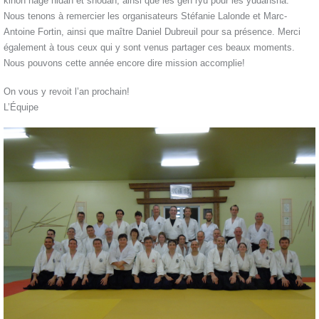
kihon nage nidan et shodan, ainsi que les gen ryu pour les yudansha.
Nous tenons à remercier les organisateurs Stéfanie Lalonde et Marc-
Antoine Fortin, ainsi que maître Daniel Dubreuil pour sa présence. Merci
également à tous ceux qui y sont venus partager ces beaux moments.
Nous pouvons cette année encore dire mission accomplie!
On vous y revoit l’an prochain!
L’Équipe