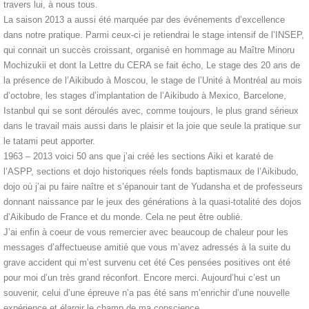
travers lui, à nous tous.
La saison 2013 a aussi été marquée par des événements d’excellence
dans notre pratique. Parmi ceux-ci je retiendrai le stage intensif de l’INSEP,
qui connait un succès croissant, organisé en hommage au Maître Minoru
Mochizukii et dont la Lettre du CERA se fait écho, Le stage des 20 ans de
la présence de l’Aikibudo à Moscou, le stage de l’Unité à Montréal au mois
d’octobre, les stages d’implantation de l’Aikibudo à Mexico, Barcelone,
Istanbul qui se sont déroulés avec, comme toujours, le plus grand sérieux
dans le travail mais aussi dans le plaisir et la joie que seule la pratique sur
le tatami peut apporter.
1963 – 2013 voici 50 ans que j’ai créé les sections Aiki et karaté de
l’ASPP, sections et dojo historiques réels fonds baptismaux de l’Aikibudo,
dojo où j’ai pu faire naître et s’épanouir tant de Yudansha et de professeurs
donnant naissance par le jeux des générations à la quasi-totalité des dojos
d’Aikibudo de France et du monde. Cela ne peut être oublié.
J’ai enfin à coeur de vous remercier avec beaucoup de chaleur pour les
messages d’affectueuse amitié que vous m’avez adressés à la suite du
grave accident qui m’est survenu cet été Ces pensées positives ont été
pour moi d’un très grand réconfort. Encore merci. Aujourd’hui c’est un
souvenir, celui d’une épreuve n’a pas été sans m’enrichir d’une nouvelle
expérience et élargir le champ de ma conscience.