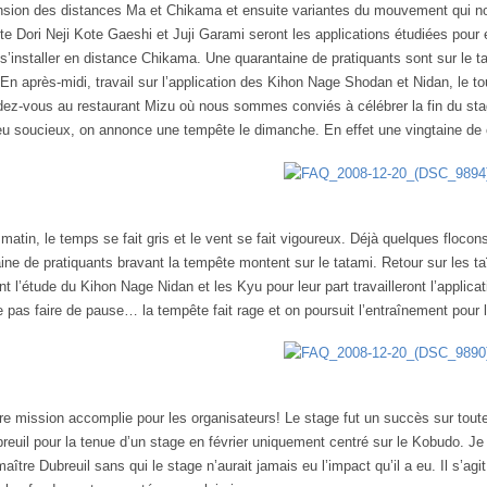
sion des distances Ma et Chikama et ensuite variantes du mouvement qui nou
te Dori Neji Kote Gaeshi et Juji Garami seront les applications étudiées pour 
 s’installer en distance Chikama. Une quarantaine de pratiquants sont sur le tat
. En après-midi, travail sur l’application des Kihon Nage Shodan et Nidan, le
ez-vous au restaurant Mizu où nous sommes conviés à célébrer la fin du stage
u soucieux, on annonce une tempête le dimanche. En effet une vingtaine de c
atin, le temps se fait gris et le vent se fait vigoureux. Déjà quelques flocon
ine de pratiquants bravant la tempête montent sur le tatami. Retour sur les 
nt l’étude du Kihon Nage Nidan et les Kyu pour leur part travailleront l’applicat
e pas faire de pause… la tempête fait rage et on poursuit l’entraînement pour
re mission accomplie pour les organisateurs! Le stage fut un succès sur toute
reuil pour la tenue d’un stage en février uniquement centré sur le Kobudo. Je 
maître Dubreuil sans qui le stage n’aurait jamais eu l’impact qu’il a eu. Il s’a