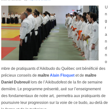
U
n
g
r
a
n
d
n
o
mbre de pratiquants d’Aikibudo du Québec ont bénéficié des
précieux conseils de
maître
Alain Floquet
et de
maître
Daniel Dubreuil
lors de l’Aikibudofest de la fin de semaine
dernière. Le programme présenté, axé sur l’enseignement
des fondamentaux de notre art, permettra aux pratiquants de
poursuivre leur progression sur la voie de ce budo, au-delà de