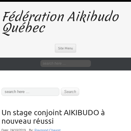
Fédération Aikibudo
Québec
Site Menu
Un stage conjoint AIKIBUDO à
nouveau réussi
Date:
24/10/2019
By:
Raymond Chauret