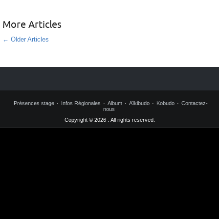
More Articles
←
Older Articles
Présences stage
Infos Régionales
Album
Aïkibudo
Kobudo
Contactez-
nous
Copyright © 2026 . All rights reserved.