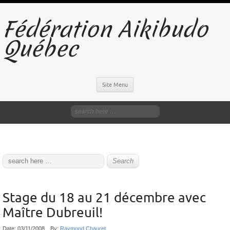
Fédération Aikibudo
Québec
Site Menu
Stage du 18 au 21 décembre avec
Maître Dubreuil!
Date:
03/11/2008
By:
Raymond Chauret