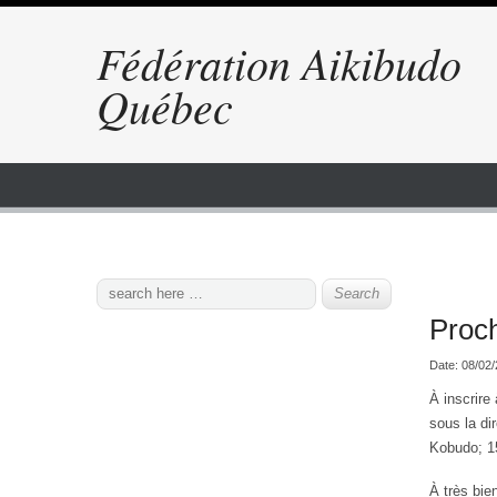
Fédération Aikibudo
Québec
Proch
Date:
08/02
À inscrire
sous la di
Kobudo; 1
À très bien