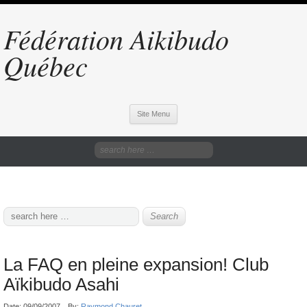
Fédération Aikibudo
Québec
Site Menu
La FAQ en pleine expansion! Club
Aïkibudo Asahi
Date:
09/09/2007
By:
Raymond Chauret