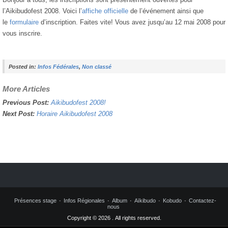
l’Aikibudofest 2008. Voici l’
affiche officielle
de l’événement ainsi que
le
formulaire
d’inscription. Faites vite! Vous avez jusqu’au 12 mai 2008 pour
vous inscrire.
Posted in:
Infos Fédérales
,
Non classé
More Articles
Previous Post:
Aikibudofest 2008!
Next Post:
Horaire Aikibudofest 2008
Présences stage
Infos Régionales
Album
Aïkibudo
Kobudo
Contactez-
nous
Copyright © 2026 . All rights reserved.