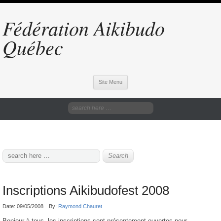
Fédération Aikibudo
Québec
Site Menu
Inscriptions Aikibudofest 2008
Date:
09/05/2008
By:
Raymond Chauret
Bonjour à tous, les inscriptions sont présentement ouvertes pour