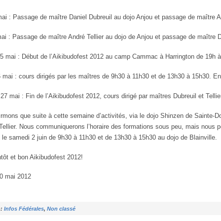
ai : Passage de maître Daniel Dubreuil au dojo Anjou et passage de maître And
ai : Passage de maître André Tellier au dojo de Anjou et passage de maître Du
5 mai : Début de l’Aikibudofest 2012 au camp Cammac à Harrington de 19h à 21
mai : cours dirigés par les maîtres de 9h30 à 11h30 et de 13h30 à 15h30. En
7 mai : Fin de l’Aikibudofest 2012, cours dirigé par maîtres Dubreuil et Telli
rmons que suite à cette semaine d’activités, via le dojo Shinzen de Sainte-Dor
Tellier. Nous communiquerons l’horaire des formations sous peu, mais nous pou
 le samedi 2 juin de 9h30 à 11h30 et de 13h30 à 15h30 au dojo de Blainville.
ntôt et bon Aikibudofest 2012!
20 mai 2012
n:
Infos Fédérales
,
Non classé