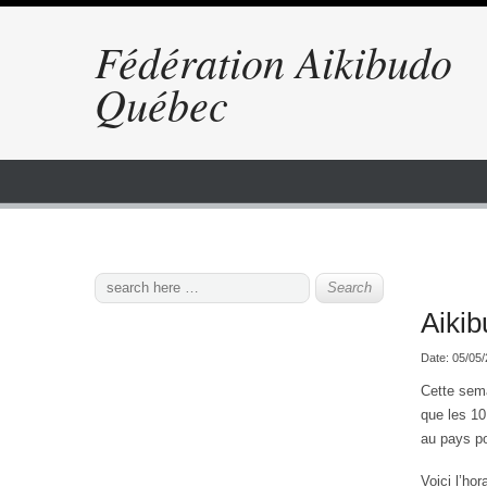
Fédération Aikibudo
Québec
Aikib
Date:
05/05
Cette sema
que les 10
au pays po
Voici l’ho