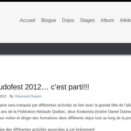
Accueil
Blogue
Dojos
Stages
Album
Aïki
udofest 2012… c’est parti!!!
/2012
By:
Raymond Chauret
ine sera marquée par différentes activités en lien avec la grande fête de l’aik
 ans de la Fédération Aikibudo Québec, deux Kodansha (maître Daniel Dubreui
ur visiter et diriger des formations dans différents dojos tout au long de la p
raire des différentes activités associées à cet événement: