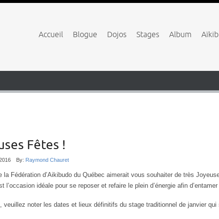
Accueil
Blogue
Dojos
Stages
Album
Aïki
ses Fêtes !
/2016
By:
Raymond Chauret
e la Fédération d’Aikibudo du Québec aimerait vous souhaiter de très Joyeus
st l’occasion idéale pour se reposer et refaire le plein d’énergie afin d’entame
t, veuillez noter les dates et lieux définitifs du stage traditionnel de janvier