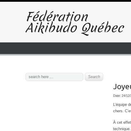
Fédération
Aikibudo Québec
Joyeu
Date:
24/12
L’équipe d
chers. C’e
À cet effe
technique.