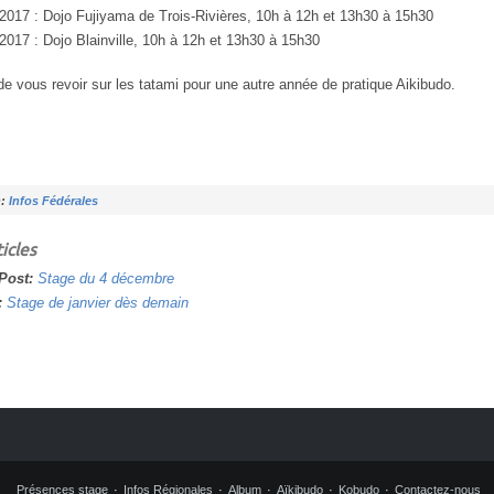
 2017 : Dojo Fujiyama de Trois-Rivières, 10h à 12h et 13h30 à 15h30
 2017 : Dojo Blainville, 10h à 12h et 13h30 à 15h30
 de vous revoir sur les tatami pour une autre année de pratique Aikibudo.
n:
Infos Fédérales
icles
 Post:
Stage du 4 décembre
:
Stage de janvier dès demain
Présences stage
Infos Régionales
Album
Aïkibudo
Kobudo
Contactez-nous