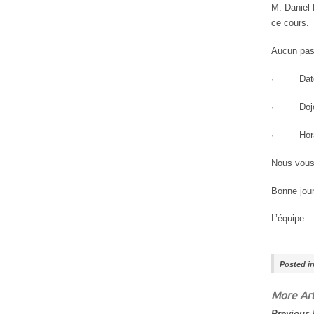
M. Daniel 
ce cours.
Aucun pass
· Date
· Dojo : 
· Horai
Nous vous
Bonne jou
L’équipe
Posted i
More Art
Previous