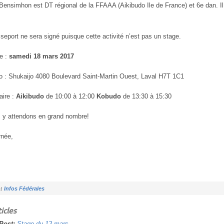
Bensimhon est DT régional de la FFAAA (Aikibudo Ile de France) et 6e dan. 
eport ne sera signé puisque cette activité n’est pas un stage.
 :
samedi 18 mars 2017
Shukaijo 4080 Boulevard Saint-Martin Ouest, Laval H7T 1C1
re :
Aikibudo
de 10:00 à 12:00
Kobudo
de 13:30 à 15:30
 y attendons en grand nombre!
rnée,
n:
Infos Fédérales
icles
 Post:
Stage du 12 mars