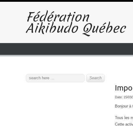
Fédération
Aikibudo Québec
Impo
Date:
15/03
Bonjour à 
Tous les m
Cette acti