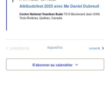
1
e
a
i
e
s
Aikibudofest 2025 avec Me Daniel Dubreuil
v
s
d
e
É
i
Centre National Yoseikan Budo
7310 Boulevard Jean-XXIII,
n
a
v
Trois-Rivières, Québec, Canada
a
g
t
è
v
e
a
a
n
n
.
t
e
t
m
i
e
o
Évènements
précédents
Aujourd’hui
Évènements
suivants
n
n
t
d
S’abonner au calendrier
e
v
u
e
s
É
v