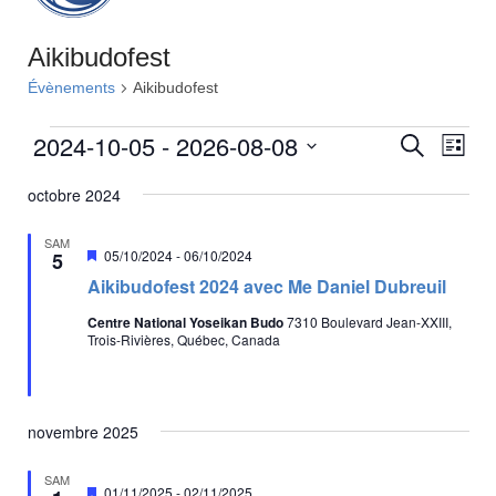
Aikibudofest
Évènements
Aikibudofest
Évènements
2024-10-05
 - 
2026-08-08
R
N
R
L
e
a
e
i
S
c
v
octobre 2024
s
c
é
h
t
i
e
l
h
e
g
r
SAM
e
M
05/10/2024
-
06/10/2024
5
e
c
a
i
c
h
Aikibudofest 2024 avec Me Daniel Dubreuil
r
s
t
t
e
e
i
c
i
Centre National Yoseikan Budo
7310 Boulevard Jean-XXIII,
n
Trois-Rivières, Québec, Canada
o
a
o
h
v
n
n
e
a
d
n
n
e
t
e
e
novembre 2025
t
z
v
n
u
u
SAM
M
n
01/11/2025
-
02/11/2025