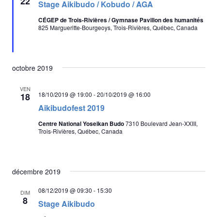
22
e
a
Stage Aikibudo / Kobudo / AGA
s
e
s
v
e
d
CÉGEP de Trois-Rivières / Gymnase Pavillon des humanités
n
É
i
825 Margueritte-Bourgeoys, Trois-Rivières, Québec, Canada
a
a
v
v
g
t
è
a
e
n
a
n
t
.
t
e
octobre 2019
m
i
e
VEN
o
18/10/2019 @ 19:00
-
20/10/2019 @ 16:00
18
n
n
Aikibudofest 2019
t
d
Centre National Yoseikan Budo
7310 Boulevard Jean-XXIII,
e
Trois-Rivières, Québec, Canada
v
u
e
décembre 2019
s
08/12/2019 @ 09:30
-
15:30
DIM
É
8
Stage Aikibudo
v