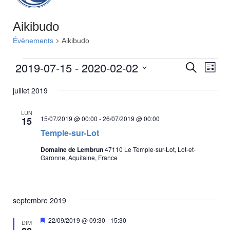
Aikibudo
Évènements
Aikibudo
Évènements
2019-07-15
 - 
2020-02-02
R
N
R
L
e
a
e
i
S
c
v
juillet 2019
s
c
é
h
t
i
e
l
h
e
g
r
LUN
e
15/07/2019 @ 00:00
-
26/07/2019 @ 00:00
15
e
c
a
c
h
Temple-sur-Lot
r
t
t
e
i
c
i
Domaine de Lembrun
47110 Le Temple-sur-Lot, Lot-et-
Garonne, Aquitaine, France
o
o
h
n
n
e
d
n
e
e
e
septembre 2019
t
z
v
n
u
u
M
22/09/2019 @ 09:30
-
15:30
DIM
i
n