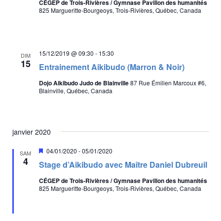
CÉGEP de Trois-Rivières / Gymnase Pavillon des humanités
è
825 Margueritte-Bourgeoys, Trois-Rivières, Québec, Canada
n
e
m
15/12/2019 @ 09:30
-
15:30
DIM
e
15
Entrainement Aikibudo (Marron & Noir)
n
Dojo Aikibudo Judo de Blainville
87 Rue Émilien Marcoux #6,
t
Blainville, Québec, Canada
s
janvier 2020
M
04/01/2020
-
05/01/2020
SAM
i
4
Stage d’Aikibudo avec Maître Daniel Dubreuil
s
e
CÉGEP de Trois-Rivières / Gymnase Pavillon des humanités
n
825 Margueritte-Bourgeoys, Trois-Rivières, Québec, Canada
a
v
a
n