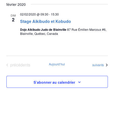
t
février 2020
02/02/2020 @ 09:30
-
15:30
DIM
2
Stage Aikibudo et Kobudo
Dojo Aikibudo Judo de Blainville
87 Rue Émilien Marcoux #6,
Blainville, Québec, Canada
Évènements
précédents
Aujourd’hui
Évènements
suivants
S’abonner au calendrier