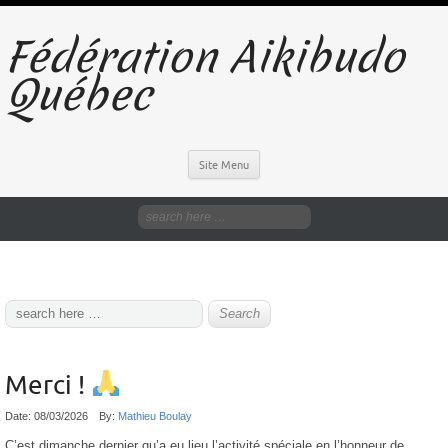
Fédération Aikibudo
Québec
Site Menu
Merci !
Date:
08/03/2026
By:
Mathieu Boulay
C’est dimanche dernier qu’a eu lieu l’activité spéciale en l’honneur de