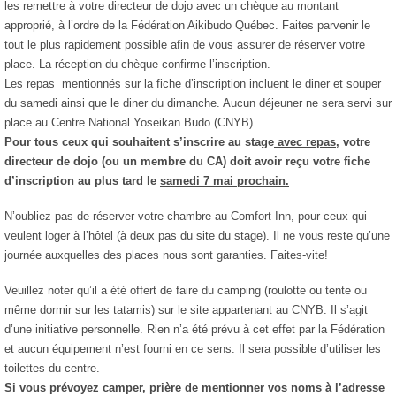
les remettre à votre directeur de dojo avec un chèque au montant
approprié, à l’ordre de la Fédération Aikibudo Québec. Faites parvenir le
tout le plus rapidement possible afin de vous assurer de réserver votre
place. La réception du chèque confirme l’inscription.
Les repas mentionnés sur la fiche d’inscription incluent le diner et souper
du samedi ainsi que le diner du dimanche. Aucun déjeuner ne sera servi sur
place au Centre National Yoseikan Budo (CNYB).
Pour tous ceux qui souhaitent s’inscrire au stage
avec repas
, votre
directeur de dojo (ou un membre du CA) doit avoir reçu votre fiche
d’inscription au plus tard le
samedi 7 mai prochain.
N’oubliez pas de réserver votre chambre au Comfort Inn, pour ceux qui
veulent loger à l’hôtel (à deux pas du site du stage). Il ne vous reste qu’une
journée auxquelles des places nous sont garanties. Faites-vite!
Veuillez noter qu’il a été offert de faire du camping (roulotte ou tente ou
même dormir sur les tatamis) sur le site appartenant au CNYB. Il s’agit
d’une initiative personnelle. Rien n’a été prévu à cet effet par la Fédération
et aucun équipement n’est fourni en ce sens. Il sera possible d’utiliser les
toilettes du centre.
Si vous prévoyez camper, prière de mentionner vos noms à l’adresse