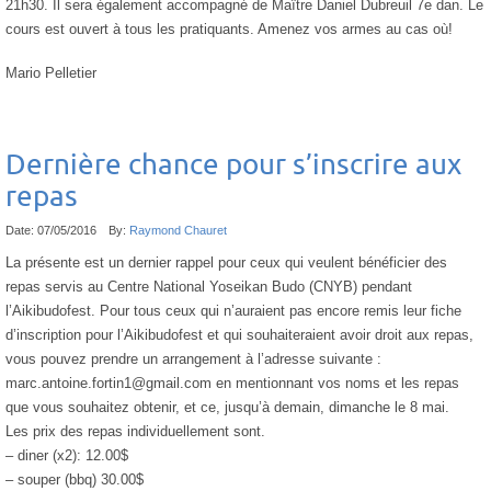
21h30. Il sera également accompagné de Maître Daniel Dubreuil 7e dan. Le
cours est ouvert à tous les pratiquants. Amenez vos armes au cas où!
Mario Pelletier
Dernière chance pour s’inscrire aux
repas
Date:
07/05/2016
By:
Raymond Chauret
La présente est un dernier rappel pour ceux qui veulent bénéficier des
repas servis au Centre National Yoseikan Budo (CNYB) pendant
l’Aikibudofest. Pour tous ceux qui n’auraient pas encore remis leur fiche
d’inscription pour l’Aikibudofest et qui souhaiteraient avoir droit aux repas,
vous pouvez prendre un arrangement à l’adresse suivante :
marc.antoine.fortin1@gmail.com en mentionnant vos noms et les repas
que vous souhaitez obtenir, et ce, jusqu’à demain, dimanche le 8 mai.
Les prix des repas individuellement sont.
– diner (x2): 12.00$
– souper (bbq) 30.00$